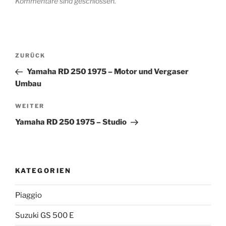
Kommentare sind geschlossen.
Beitragsnavigation
Vorheriger
ZURÜCK
Beitrag
Yamaha RD 250 1975 – Motor und Vergaser
Umbau
Nächster
WEITER
Beitrag
Yamaha RD 250 1975 – Studio
KATEGORIEN
Piaggio
Suzuki GS 500 E