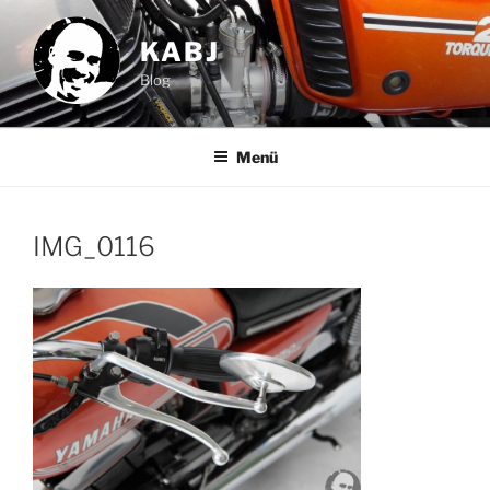
Zum
Inhalt
KABJ
springen
Blog
Menü
IMG_0116