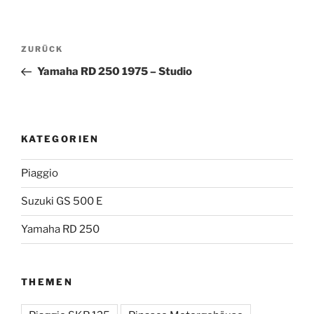
Beitragsnavigation
Vorheriger
ZURÜCK
Beitrag
Yamaha RD 250 1975 – Studio
KATEGORIEN
Piaggio
Suzuki GS 500 E
Yamaha RD 250
THEMEN