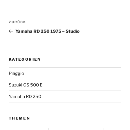
Beitragsnavigation
Vorheriger
ZURÜCK
Beitrag
Yamaha RD 250 1975 – Studio
KATEGORIEN
Piaggio
Suzuki GS 500 E
Yamaha RD 250
THEMEN