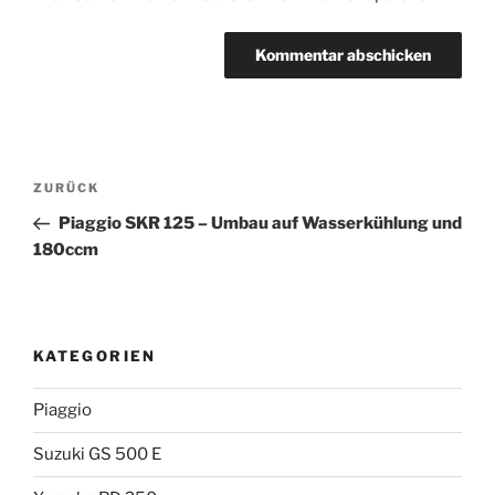
Beitragsnavigation
Vorheriger
ZURÜCK
Beitrag
Piaggio SKR 125 – Umbau auf Wasserkühlung und
180ccm
KATEGORIEN
Piaggio
Suzuki GS 500 E