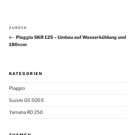
Beitragsnavigation
Vorheriger
ZURÜCK
Beitrag
Piaggio SKR 125 – Umbau auf Wasserkühlung und
180ccm
KATEGORIEN
Piaggio
Suzuki GS 500 E
Yamaha RD 250
THEMEN