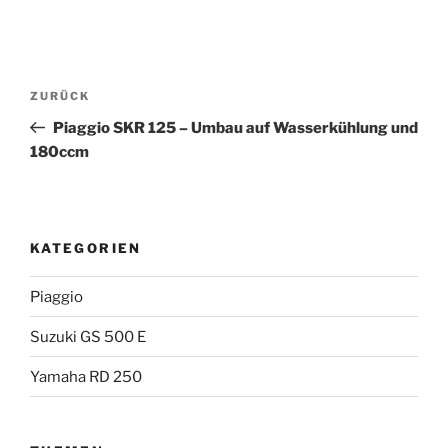
Beitragsnavigation
Vorheriger
ZURÜCK
Beitrag
Piaggio SKR 125 – Umbau auf Wasserkühlung und
180ccm
KATEGORIEN
Piaggio
Suzuki GS 500 E
Yamaha RD 250