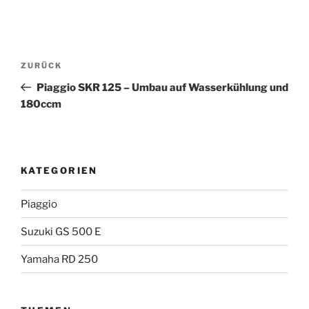
Beitragsnavigation
Vorheriger
ZURÜCK
Beitrag
Piaggio SKR 125 – Umbau auf Wasserkühlung und
180ccm
KATEGORIEN
Piaggio
Suzuki GS 500 E
Yamaha RD 250